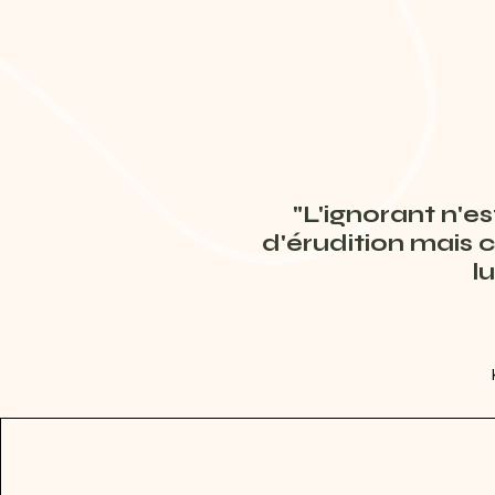
"L'ignorant n'e
d'érudition mais c
l