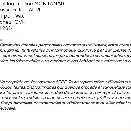
et logo) : Elise MONTANARI
l'association AÈRE
t par : Wix
chez : OVH
i 2014
es :
ecter des données personnelles concernant l'utilisateur, entre autre v
du 6 janvier 1978 relative à l'informatique, aux fichiers et aux libertés,
nt ou indirectement nominatives peut demander la communication des 
vice, les faire rectifier ou supprimer le cas échéant en s'adressant à
la propriété de l'association AERE. Toute reproduction, utilisation ou
logos, textes, photos, images par quelque procédé et sur quelque supp
 interdite et constituerait un délit de contrefaçon. Les reproductions,
 qui y sont reproduits sont autorisées sous réserve qu’elles soient st
ins publicitaires, commerciales ou d’informations et qu’elles soient co
ectuelle.