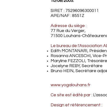
10/08/2005.
SIRET : 75296096300011
APE/NAF : 8551Z​
Adresse du siège :
77 Rue du Verger,
71500 Louhans-Châteauren
Le bureau de l'Association A
Edith MONTANARI, Présiden
Rosanna ANCESCHI, Vice-Pr
Maryline FEZZOLI, Trésorièr
Jocelyne REBY, Secrétaire
Bruno HEIN, Secrétaire adjoi
www.yogalouhans.fr
Ce site est édité par :
L'assoc
Design et référencement :