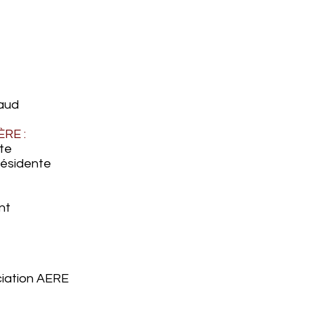
aud
ÈRE :
te
ésidente
e
nt
iation AERE​​