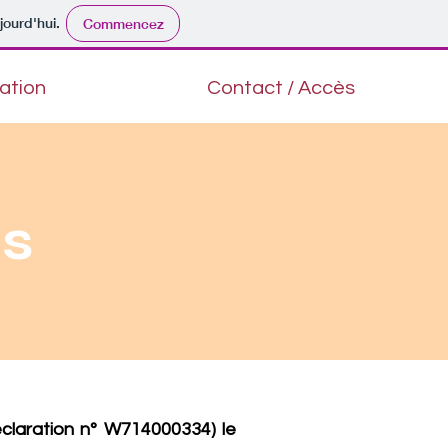
jourd'hui.
Commencez
iation
Contact / Accès
es
claration n° W714000334) le